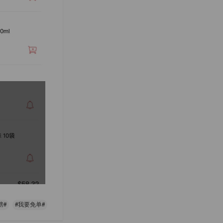
榜#
#我要免单#