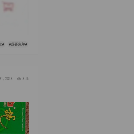
食#
#我要免单#
21, 2018
3.1k