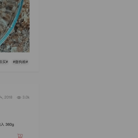
得买#
#撒狗粮#
4, 2018
3.0k