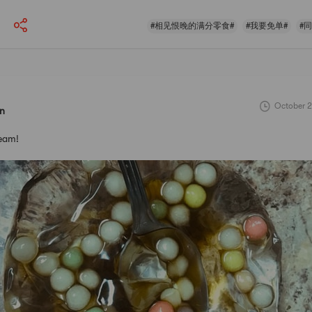
#相见恨晚的满分零食#
#我要免单#
#
October 2
in
ream!