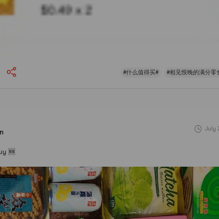
#什么值得买#
#相见恨晚的满分零
July 
in
uy 🆕