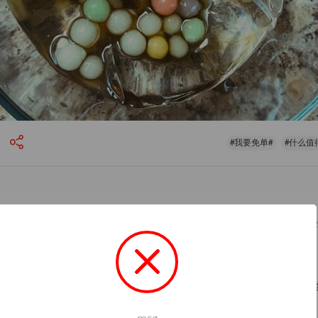
#我要免单#
#什么值
August 2
in
 blurry picture now here is a HD version haha 😄