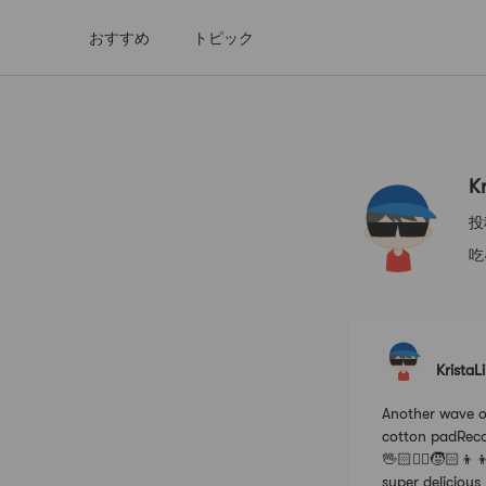
おすすめ
トピック
KristaLin
Kr
投
吃
KristaL
Another wave o
cotton padReco
🖖🏻✍🏻🧒🏻👦👦
super deliciou