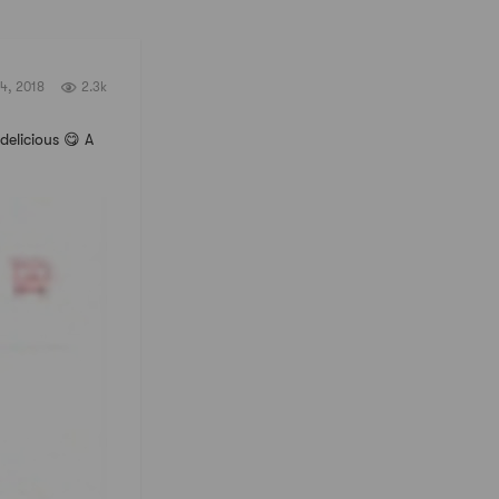
4, 2018
2.3k
delicious 😋 A