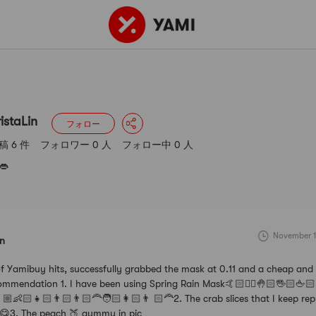
投稿 6 件
フォロワー 0 人
フォロー中 0 人
istaLin
フォロー
稿 6 件
フォロワー 0 人
フォロー中 0 人
👄
November 1
in
f Yamibuy hits, successfully grabbed the mask at 0.11 and a cheap and
mmendation 1. I have been using Spring Rain Mask🤙🏻✋🏻🤚🏻🖐🏻🖕🏻
🏼👶🏻👧🏻👨🏻👨🏻‍🦰🧑🏻👩🏻👨 🏻‍🦰2. The crab slices that I keep re
s 😋3. The peach 🍑 gummy in pic