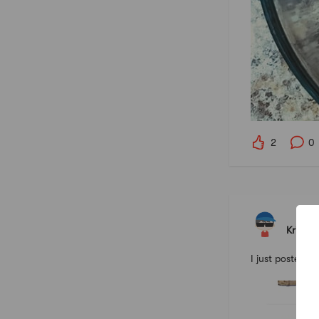
2
0
KristaL
I just posted a