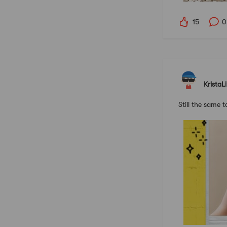
15
0
KristaL
Still the same t