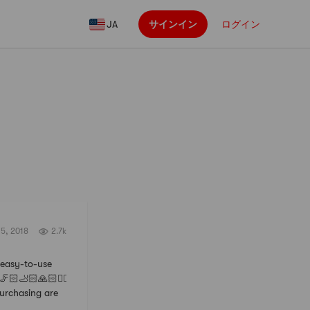
JA
サインイン
ログイン
フォロー
5, 2018
2.7k
 easy-to-use
🦵🏻🦶🏻🙏🏻☝🏻
purchasing are