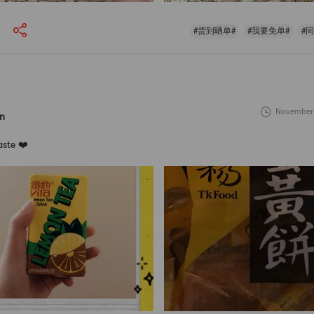
#货到晒单#
#我要免单#
#
November 
in
aste ❤️