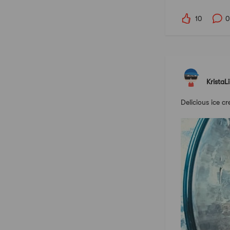
10
0
KristaL
Delicious ice c