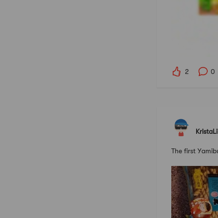
2
0
KristaL
The first Yamib