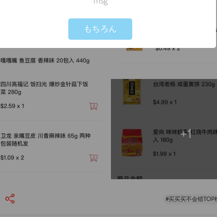
msg
Not valid!
!
もちろん
+1
#买买买不会错TOP