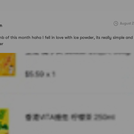
August 2
in
 of this month haha I fell in love with ice powder, its really simple and 
er