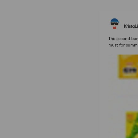
KristaL
The second bomb
must for summ