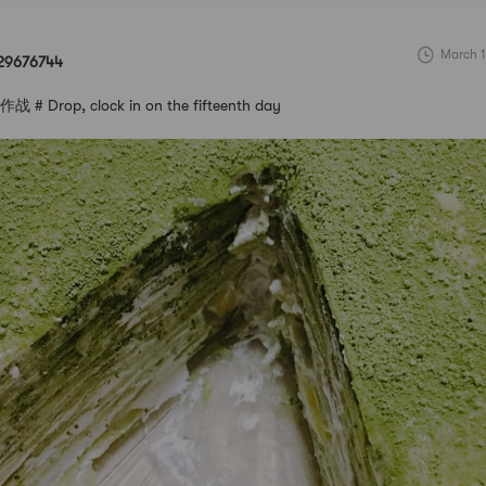
March 1
29676744
 Drop, clock in on the fifteenth day