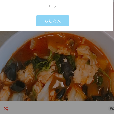
msg
Not valid!
!
もちろん
#