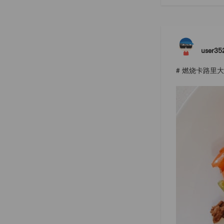
user35
# 燃烧卡路里大作战 #