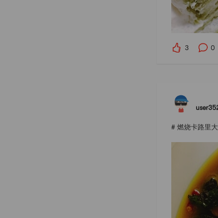
3
0
user35
# 燃烧卡路里大作战 #