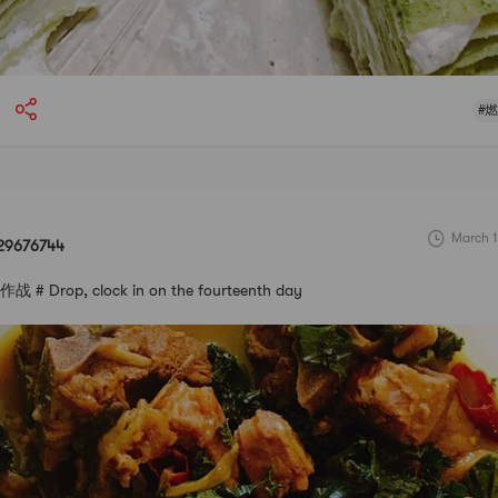
#
March 1
29676744
 Drop, clock in on the fourteenth day