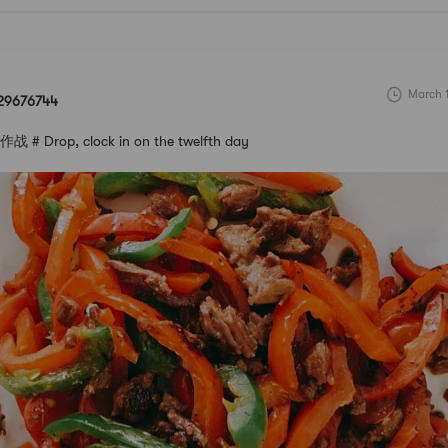
March 
29676744
 Drop, clock in on the twelfth day