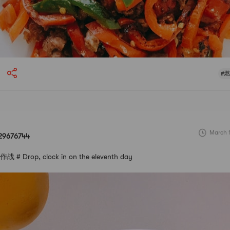
#
March 
29676744
 Drop, clock in on the eleventh day