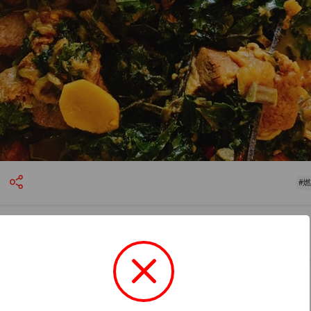
#
March 1
29676744
 Drop, clock in on the thirteenth day