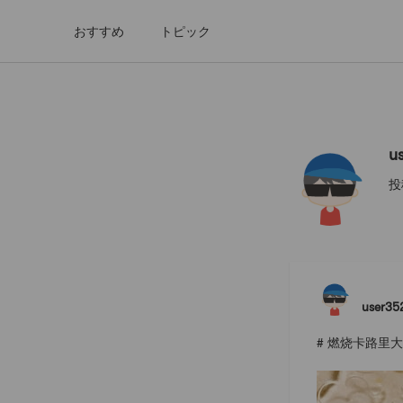
おすすめ
トピック
user3529
u
投
user35
# 燃烧卡路里大作战 #