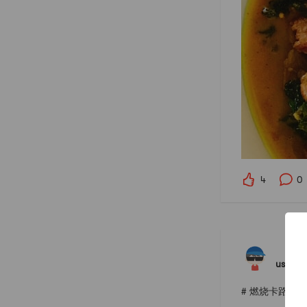
4
0
user35
# 燃烧卡路里大作战 #