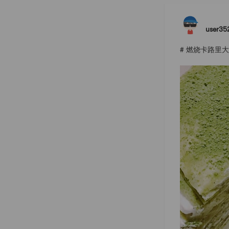
user35
# 燃烧卡路里大作战 #