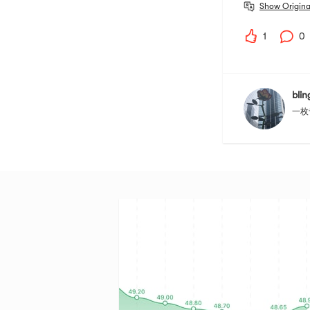
Show Origina
1
0
bli
一枚