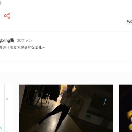
l
#
ngbling酱
20
ファン
专注于美食和健身的饭团儿～