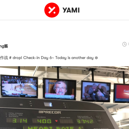
ling酱
 drop! Check-in Day 6~ Today is another day ❄️