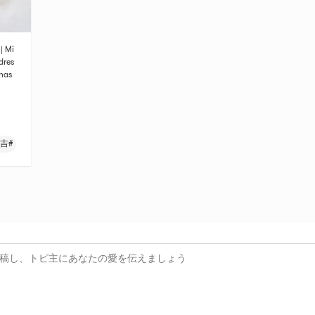
| Mi
dres
 has
nd li
will
吉#