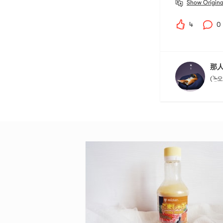
Show Origina
4
0
那
( ⁼̴̶̤̀ 오 ⁼