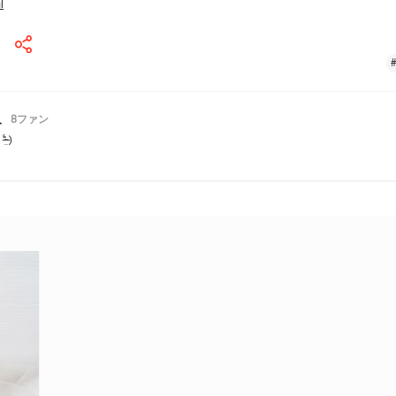
l
人
8
ファン
̴̶̤́ )