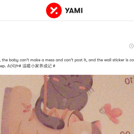
 the baby can't make a mess and can't post it, and the wall sticker is c
asleep. ᕕ(ᐛ)ᕗ# 温暖小家养成记 #