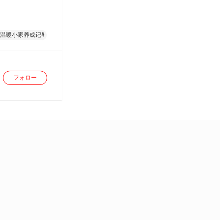
#温暖小家养成记#
フォロー