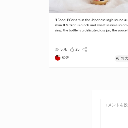
❣Food ❣Cant miss the Japanese style sauce 🍣 
zkan ❥Mizkan is a rich and sweet sesame salad 
sing, the bottle is a delicate glass jar, the sauce
a clear sesame aroma, and the flavor is strong a
ngering on the cheeks, sesame sauce does not It 
be too thick and easy to stir. The seco
5.7k
25
松饼
#开箱大