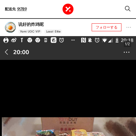
配送先
91789
说好的炸鸡呢
フォローする
Yami UGC VIP
Local Elite
1/2