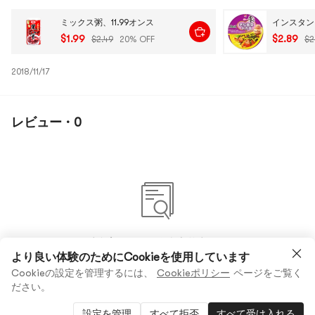
ミックス粥、11.99オンス
$1.99
$2.89
$2.49
20% OFF
$2
2018/11/17
レビュー · 0
まだ何のコメントもありません
より良い体験のためにCookieを使用しています
Cookieの設定を管理するには、
Cookieポリシー
ページをご覧く
ださい。
設定を管理
すべて拒否
すべて受け入れる