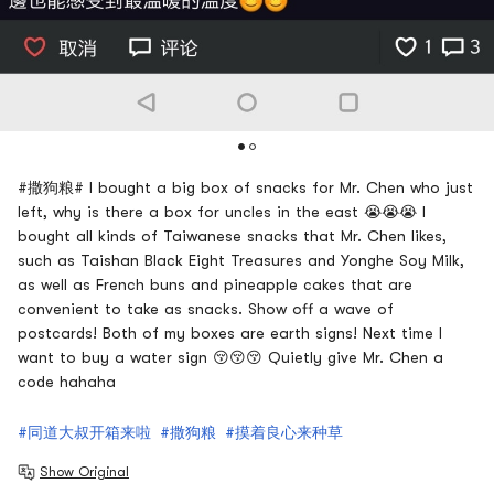
#撒狗粮# I bought a big box of snacks for Mr. Chen who just
left, why is there a box for uncles in the east 😭😭😭 I
bought all kinds of Taiwanese snacks that Mr. Chen likes,
such as Taishan Black Eight Treasures and Yonghe Soy Milk,
as well as French buns and pineapple cakes that are
convenient to take as snacks. Show off a wave of
postcards! Both of my boxes are earth signs! Next time I
want to buy a water sign 😚😚😚 Quietly give Mr. Chen a
code hahaha
#同道大叔开箱来啦
#撒狗粮
#摸着良心来种草
Show Original