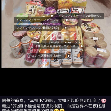
インスタントラーメン老壇酸菜牛肉味125g
インスタントラーメン ビーフ味 ザワークラウト風味 4.2オンス
ソフトフランスパン18個入360g
ミックス粥、11.99オンス
沖縄黒糖入り雑穀粥、11オンス
ヨンホ豆乳飲料 320ml