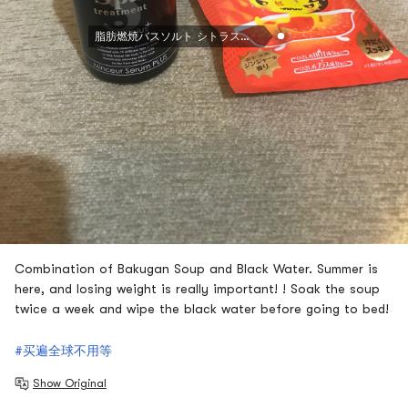
脂肪燃焼バスソルト シトラスジンジャー 60g
Combination of Bakugan Soup and Black Water. Summer is
here, and losing weight is really important! ! Soak the soup
twice a week and wipe the black water before going to bed!
#买遍全球不用等
Show Original