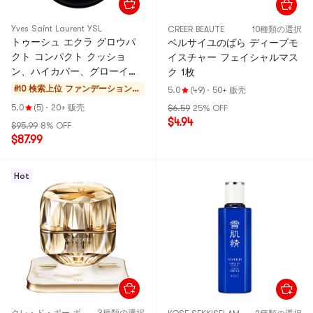
Yves Saint Laurent YSL
CREER BEAUTE
10種類の選択
トゥーシュ エクラ グロウパ
ベルサイユのばら ディープモ
クト コンパクト クッショ
イスチャー フェイシャルマス
ン、ハイカバー、グローイン
ク 1枚
グ、0.42 オンス、BR10 クー
#10 検索上位
ファンデーション・
5.0
(49)
·
50+ 贩壳
ル ポーセリン
コンシーラー・パウ
5.0
(5)
·
20+ 贩壳
$6.59
25% OFF
ダー
$4.94
$95.99
8% OFF
$87.99
Hot