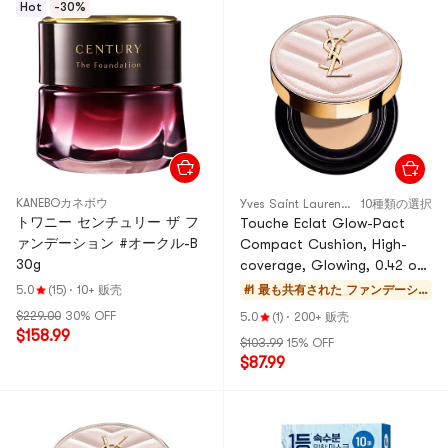
Hot
-30%
KANEBOカネボウ
Yves Saint Laurent YSL
10種類の選択
トワニー センチュリー ザ フ
Touche Eclat Glow-Pact
ァンデーション #オークル-B
Compact Cushion, High-
30g
coverage, Glowing, 0.42 oz,
#B10 Porcelain【HOT】
5.0
(15)
·
10+ 贩壳
#1 最も共有された
ファンデーシ
ョン・コンシー
$229.00
30% OFF
5.0
(1)
·
200+ 贩壳
ラー・パウダー
$158.99
$103.99
15% OFF
$87.99