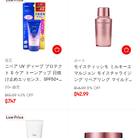
Low Price
花王
ポーラ
ニベア UV ディープ プロテク
モイスティッシモ ミルキーエ
ト & ケア トーンアップ 日焼
マルジョン モイスチャライジ
け止めエッセンス、SPF50+
ング リペアリング マイルド
PA++++、1.76 オンス
95ml
20+ 贩壳
$46.99
8% OFF
$42.99
$13.29
43% OFF
$7.47
Low Price