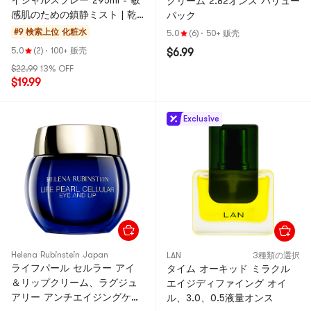
イシャルスプレー 295ml - 敏
クリーム 2.82オンス バリュー
感肌のための鎮静ミスト | 乾
パック
燥と赤みを軽減
#9 検索上位
化粧水
5.0
(6)
·
50+ 贩壳
5.0
(2)
·
100+ 贩壳
$6.99
$22.99
13% OFF
$19.99
Exclusive
Helena Rubinstein Japan
LAN
3種類の選択
ライフパール セルラー アイ
タイム オーキッド ミラクル
＆リップクリーム、ラグジュ
エイジディファイング オイ
アリー アンチエイジングケ
ル、3.0、0.5液量オンス