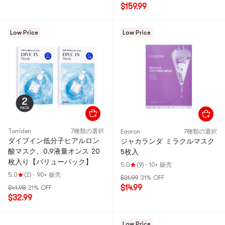
$159.99
Low Price
Low Price
Torriden
7種類の選択
Eaoron
7種類の選択
ダイブイン低分子ヒアルロン
ジャカランダ ミラクルマスク
酸マスク、0.9液量オンス 20
5枚入
枚入り【バリューパック】
5.0
(9)
·
10+ 贩壳
5.0
(2)
·
90+ 贩壳
$21.99
31% OFF
$14.99
$41.98
21% OFF
$32.99
Low Price