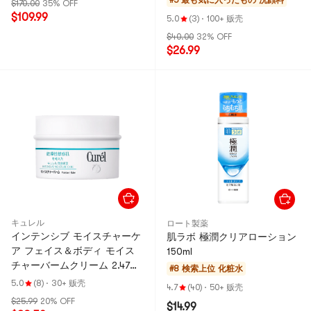
#5 最も気に入ったもの
洗顔料
$170.00
35% OFF
$109.99
5.0
(3)
·
100+ 贩壳
$40.00
32% OFF
$26.99
キュレル
ロート製薬
インテンシブ モイスチャーケ
肌ラボ 極潤クリアローション
ア フェイス＆ボディ モイス
150ml
チャーバームクリーム 2.47オ
#8 検索上位
化粧水
ンス
5.0
(8)
·
30+ 贩壳
4.7
(40)
·
50+ 贩壳
$25.99
20% OFF
$14.99