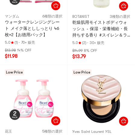
マンダム
6種類の選択
BOTANIST
3種類の選択
ウォータークレンジングシー
乾燥肌用モイストボディウォ
ト メイク落とししっとり 46
ッシュ - 保湿・栄養補給・長
枚×2【お徳用パック】
持ちする香り #スイレン＆ラ
ズベリー - 16.56オンス
5.0
(1)
·
70+ 贩壳
5.0
(2)
·
30+ 贩壳
$13.98
14% OFF
$14.99
8% OFF
$11.98
$13.79
Low Price
Low Price
花王
5種類の選択
Yves Saint Laurent YSL