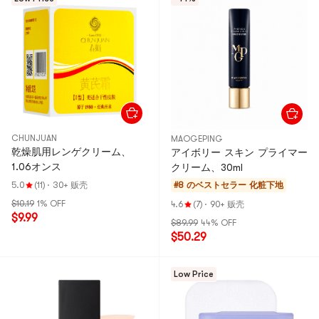
CHUNJUAN
MAOGEPING
乾燥肌用レンゲクリーム、
アイボリー スキン プライマー
1.06オンス
クリーム、30ml
5.0
(11)
·
30+ 贩壳
#8 のベストセラー
化粧下地
$10.19
1% OFF
4.6
(7)
·
90+ 贩壳
$9.99
$89.99
44% OFF
$50.29
Low Price