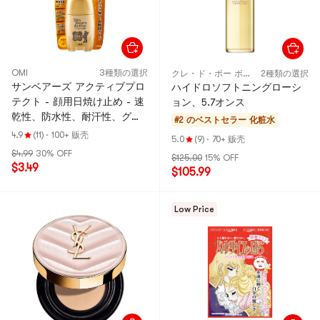
OMI
3種類の選択
クレ・ド・ポー ボーテ
2種類の選択
サンベアーズ アクティブプロ
ハイドロソフトニングローシ
テクト - 顔用日焼け止め - 速
ョン、5.7オンス
乾性、防水性、耐汗性、グレ
#2 のベストセラー
化粧水
ープフルーツの香り SPF50+
4.9
(11)
·
100+ 贩壳
5.0
(9)
·
70+ 贩壳
PA++++ 30g (
$4.99
30% OFF
$125.00
15% OFF
$3.49
$105.99
Low Price