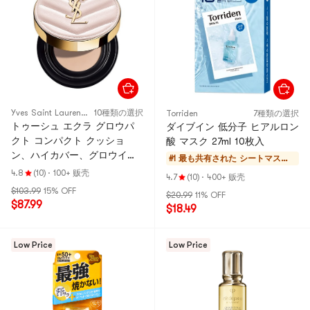
Yves Saint Laurent YSL
10種類の選択
Torriden
7種類の選択
トゥーシュ エクラ グロウパ
ダイブイン 低分子 ヒアルロン
クト コンパクト クッショ
酸 マスク 27ml 10枚入
ン、ハイカバー、グロウイン
#1 最も共有された
シートマス
グ、0.42 オンス、SPF23・
ク・フェイスパ
4.8
(10)
·
100+ 贩壳
4.7
(10)
·
400+ 贩壳
PA++ #B10 ポーセリン
ック
$103.99
15% OFF
$20.99
11% OFF
【HOT】
$87.99
$18.49
Low Price
Low Price