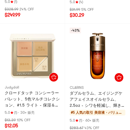
ア、0.49オンス。
5.0
(1)
5.0
(4)
$328.99
24% OFF
$31.99
5% OFF
$249.99
$30.29
-43%
Judydoll
CLARINS
クロードタッチ コンシーラー
ダブルセラム、エイジングケ
パレット、5色マルチコレクシ
アフェイスオイルセラム、
ョン、#1.5 ライト - 保湿＆ロ
2.5oz - シワを軽減し、輝きを
ングラスティング（12時間持
向上 | 乾燥肌・敏感肌用
5.0
(1)
·
30+ 贩壳
#5 人気の取引
美容液・バリュー
続）【新商品】
セット
$13.39
10% OFF
5.0
(1)
·
60+ 贩壳
$12.05
$283.67
43% OFF