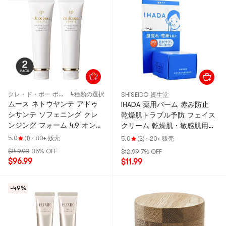
クレ・ド・ポー ボーテ
4種類の選択
SHISEIDO 資生堂
ムース ネトウヤンテ アドゥ
IHADA 薬用バーム 赤み防止
シサンテ ソフェニング クレ
乾燥肌トラブル予防 フェイス
ンジング フォーム 4.9 オンス
クリーム 乾燥肌・敏感肌用
*2 【お徳用】
0.71オンス @COSME賞受賞
5.0
(1)
·
80+ 贩壳
5.0
(2)
·
20+ 贩壳
$149.98
35% OFF
$12.99
7% OFF
$96.99
$11.99
-49%