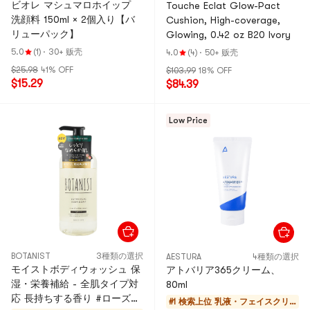
ビオレ マシュマロホイップ
Touche Eclat Glow-Pact
洗顔料 150ml × 2個入り【バ
Cushion, High-coverage,
リューパック】
Glowing, 0.42 oz B20 Ivory
5.0
(1)
·
30+ 贩壳
4.0
(4)
·
50+ 贩壳
$25.98
41% OFF
$103.99
18% OFF
$15.29
$84.39
Low Price
BOTANIST
3種類の選択
AESTURA
4種類の選択
モイストボディウォッシュ 保
アトバリア365クリーム、
湿・栄養補給 - 全肌タイプ対
80ml
応 長持ちする香り #ローズ＆
#1 検索上位
乳液・フェイスクリ