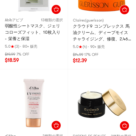
Abibアビブ
13種類の選択
Claires(guerisson)
弱酸性シートマスク、ジェリ
クラウド9 コンプレックス 馬
コローズフィット、10枚入り
油クリーム、ディープモイス
- 栄養と保湿
チャライジング、修復、2.46
オンス
5.0
(3)
·
80+ 贩壳
5.0
(4)
·
90+ 贩壳
$19.99
7% OFF
$14.99
17% OFF
$18.59
$12.39