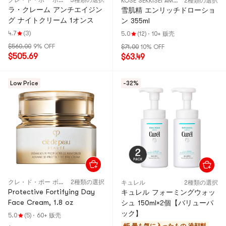
クレ・ド・ポー ボーテ
3種類の選択
KOSE SEKKISEI AMERICA
2種類の選択
ラ・クレーム アンチエイジン
雪肌精 エンリッチドローショ
グ ナイトクリーム 1オンス
ン 355ml
4.7
(3)
5.0
(12)
·
10+ 贩壳
$560.00
9% OFF
$71.00
10% OFF
$505.69
$63.49
Low Price
-32%
クレ・ド・ポー ボーテ
2種類の選択
キュレル
2種類の選択
Protective Fortifying Day
キュレル フォーミングウォッ
Face Cream, 1.8 oz
シュ 150ml×2個【バリューパ
ック】
5.0
(5)
·
60+ 贩壳