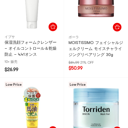
イプサ
ポーラ
保湿洗顔フォームクレンザー
MOISTISSIMO フェイシャルジ
– オイルコントロール＆乾燥
ェルクリーム モイスチャライ
防止 – 4.41オンス
ジングリペアリング 30g
10+ 贩壳
$64.99
21% OFF
$50.99
$26.99
Low Price
Low Price