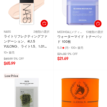
NARS
2種類の選択
MEDIHEAL(メディヒール)
13種類の選択
ライトリフレクティングファ
ウォーターマイド トナーパッ
ンデーション、#L1.5
ド 100枚
YULONG、ライト1.5、1.01液
5.0
(9)
·
100+ 贩壳
量オンス【新製品】
10+ 贩壳
$24.00
9% OFF
$21.69
$69.99
5% OFF
$65.99
Low Price