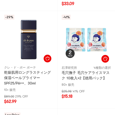
$33.09
-29%
-41%
クレ・ド・ポー ボーテ
石澤研究所
4種類の選択
乾燥肌用ロングラスティング
毛穴撫子 毛穴ケアライスマス
保湿ベールプライマー
ク 10枚入×2【徳用パック】
SPF25/PA++、30ml
80+ 贩壳
10+ 贩壳
$25.98
41% OFF
$15.18
$89.00
29% OFF
$62.99