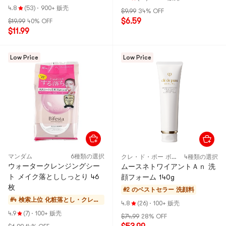
4.8
(53)
·
900+ 贩壳
$9.99
34% OFF
$6.59
$19.99
40% OFF
$11.99
Low Price
Low Price
マンダム
6種類の選択
クレ・ド・ポー ボーテ
4種類の選択
ウォータークレンジングシー
ムースネトワイアントＡｎ 洗
ト メイク落とししっとり 46
顔フォーム 140g
枚
#2 のベストセラー
洗顔料
#4 検索上位
化粧落とし・クレジ
4.8
(26)
·
100+ 贩壳
ング
4.9
(7)
·
100+ 贩壳
$74.99
28% OFF