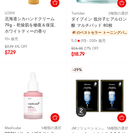
LOSHI
Torriden
2種類の選択
北海道シカハンドクリーム
ダイブイン 低分子ヒアルロン
79g - 乾燥肌を修復＆保湿、
酸 マルチパッド 80枚
ホワイトティーの香り
#1 のベストセラー
トーニングパ
ッド
10+ 贩壳
5.0
(10)
·
200+ 贩壳
$7.79
6% OFF
$26.00
27% OFF
$7.29
$18.79
-29%
Medicube
4種類の選択
JMソリューション(JMsolution)
16種類の選択