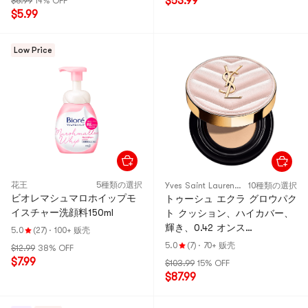
$53.99
$6.99
14% OFF
$5.99
Low Price
花王
5種類の選択
Yves Saint Laurent YSL
10種類の選択
ビオレマシュマロホイップモ
トゥーシュ エクラ グロウパク
イスチャー洗顔料150ml
ト クッション、ハイカバー、
輝き、0.42 オンス
5.0
(27)
·
100+ 贩壳
SPF23·PA++ #BR20 クールア
5.0
(7)
·
70+ 贩壳
$12.99
38% OFF
イボリー【HOT】
$7.99
$103.99
15% OFF
$87.99