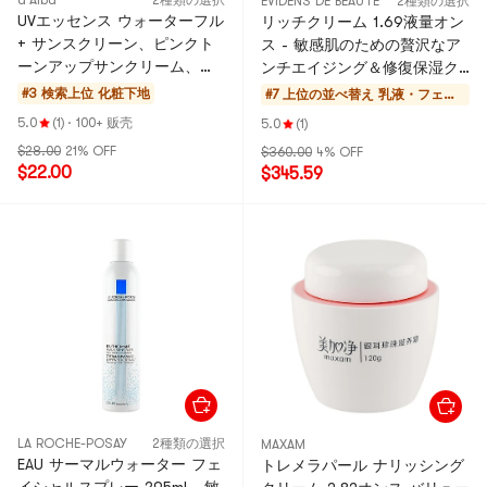
d'Alba
2種類の選択
EVIDENS DE BEAUTE
2種類の選択
UVエッセンス ウォーターフル
リッチクリーム 1.69液量オン
+ サンスクリーン、ピンクト
ス - 敏感肌のための贅沢なア
ーンアップサンクリーム、
ンチエイジング＆修復保湿ク
SPF50+、1.69液量オンス - ヴ
リーム
#3 検索上位
化粧下地
#7 上位の並べ替え
乳液・フェイ
ィーガン、保湿 アメリカ版
スクリーム
5.0
(1)
·
100+ 贩壳
5.0
(1)
$28.00
21% OFF
$360.00
4% OFF
$22.00
$345.59
LA ROCHE-POSAY
2種類の選択
MAXAM
EAU サーマルウォーター フェ
トレメラパール ナリッシング