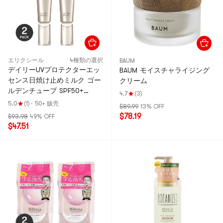
エリクシール
4種類の選択
BAUM
デイリーUVプロテクターエッ
BAUM モイスチャライジング
センス日焼け止めミルク ゴー
クリーム
ルデンチューブ SPF50+
4.7
(3)
PA+++ 1.18オンス×2 ランダム
5.0
(1)
·
50+ 贩壳
$89.99
13% OFF
バージョン【バリューパッ
$78.19
$93.98
49% OFF
ク】
$47.51