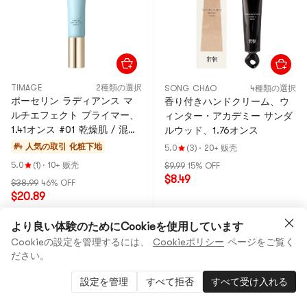
TIMAGE
2種類の選択
SONG CHAO
4種類の選択
ポーセリン ラディアンス マ
香り付きハンドクリーム、ウ
ルチエフェクト プライマー、
ィンター・アカデミー サンダ
1.41オンス #01 乾燥肌 / 混合
ルウッド、1.76オンス
乾燥肌 | 保湿
#4 人気の取引
化粧下地
5.0
(3)
·
20+ 贩壳
5.0
(1)
·
10+ 贩壳
$9.99
15% OFF
$8.49
$38.99
46% OFF
$20.89
より良い体験のためにCookieを使用しています
Low Price
Cookieの設定を管理するには、
Cookieポリシー
ページをご覧く
ださい。
設定を管理
すべて拒否
すべて受け入れる