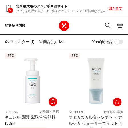
北米最大級のアジア系商品サイト
開きます
アプリを利用すると、より多くのキャンペーンや在庫情報などを入手できます
配送先
91789
フィルター
(1)
商品別に区分する
Yami配送品
-25%
-28%
キュレル
2種類の選択
SKIN1004
8種類の選択
キュレル 潤浸保湿 泡洗顔料
マダガスカル産センテラ ヒア
150ml
ルシカ ウォーターフィット サ