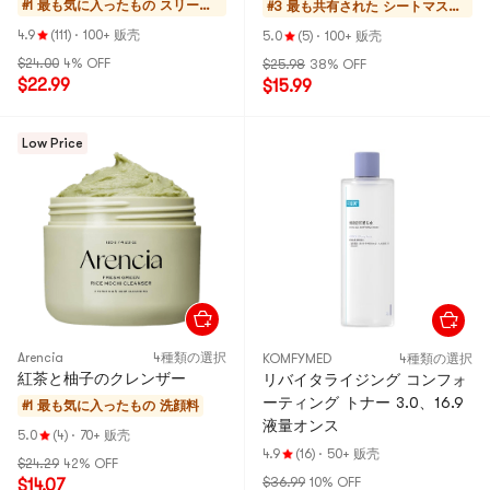
#1 最も気に入ったもの
スリーピ
#3 最も共有された
シートマス
ングマスク
ク・パック
4.9
(111)
·
100+ 贩壳
5.0
(5)
·
100+ 贩壳
$24.00
4% OFF
$25.98
38% OFF
$22.99
$15.99
Low Price
Arencia
4種類の選択
KOMFYMED
4種類の選択
紅茶と柚子のクレンザー
リバイタライジング コンフォ
ーティング トナー 3.0、16.9
#1 最も気に入ったもの
洗顔料
液量オンス
5.0
(4)
·
70+ 贩壳
4.9
(16)
·
50+ 贩壳
$24.29
42% OFF
$36.99
10% OFF
$14.07