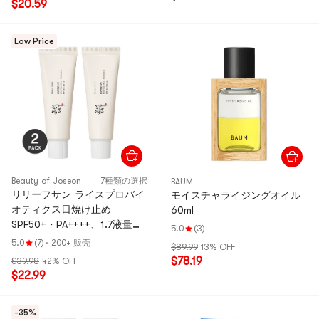
$20.59
Low Price
Beauty of Joseon
7種類の選択
BAUM
リリーフサン ライスプロバイ
モイスチャライジングオイル
オティクス日焼け止め
60ml
SPF50+・PA++++、1.7液量オ
5.0
(3)
ンス×2【バリューパック】
5.0
(7)
·
200+ 贩壳
$89.99
13% OFF
$78.19
$39.98
42% OFF
$22.99
-35%