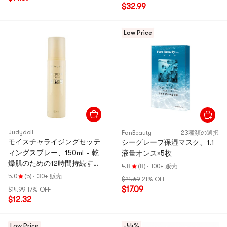
$32.99
Low Price
Judydoll
FanBeauty
23種類の選択
モイスチャライジングセッテ
シーグレープ保湿マスク、1.1
ィングスプレー、150ml - 乾
液量オンス×5枚
燥肌のための12時間持続する
4.8
(8)
·
100+ 贩壳
色移りしないツヤ肌仕上げ
5.0
(5)
·
30+ 贩壳
$21.69
21% OFF
$17.09
$14.99
17% OFF
$12.32
Low Price
-44%