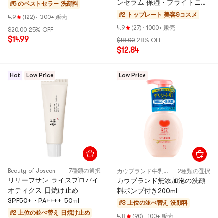
ンセラム 保湿・ブライトニン
#5 のベストセラー
洗顔料
グ 1.69液量オンス 乾燥肌・敏
#2 トップレート
美容&コスメ
4.9
(122)
·
300+ 贩壳
感肌
4.9
(27)
·
1000+ 贩壳
$20.00
25% OFF
$14.99
$18.00
28% OFF
$12.84
Hot
Low Price
Low Price
Beauty of Joseon
7種類の選択
カウブランド牛乳石鹸
2種類の選択
リリーフサン ライスプロバイ
カウブランド無添加泡の洗顔
オティクス 日焼け止め
料ポンプ付き200ml
SPF50+・PA++++ 50ml
#3 上位の並べ替え
洗顔料
#2 上位の並べ替え
日焼け止め
4.8
(90)
·
100+ 贩壳