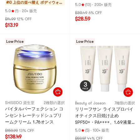
ホワイトピーチ、16.56オンス
#10 上位の並べ替え
ボディウォッ
ーム
5.0
(13)
·
200+ 贩壳
シュ
5.0
(1)
·
20+ 贩壳
$30.49
6% OFF
$28.59
$14.99
12% OFF
$13.19
Low Price
Low Price
SHISEIDO 資生堂
2種類の選択
Beauty of Joseon
7種類の選択
バイタルパーフェクション コ
リリーフサン ライスプロバイ
ンセントレーテッドシュプリ
オティクス日焼け止め
ームクリーム 1.76オンス
SPF50+・PA++++、1.69液量
オンス×3【バリューパック】
5.0
(5)
·
100+ 贩壳
$159.99
13% OFF
$138.49
$59.97
44% OFF