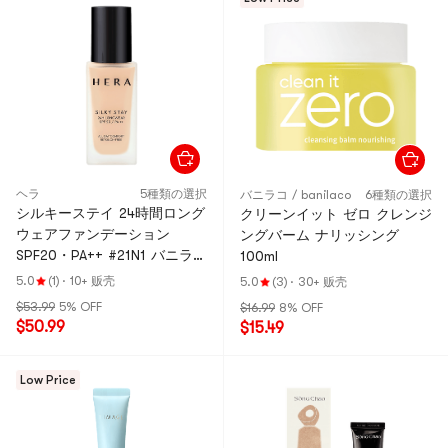
ヘラ
5種類の選択
バニラコ / banilaco
6種類の選択
シルキーステイ 24時間ロング
クリーンイット ゼロ クレンジ
ウェアファンデーション
ングバーム ナリッシング
SPF20・PA++ #21N1 バニラ
100ml
【ジェニー HOT】
5.0
(1)
·
10+ 贩壳
5.0
(3)
·
30+ 贩壳
$53.99
5% OFF
$16.99
8% OFF
$50.99
$15.49
Low Price