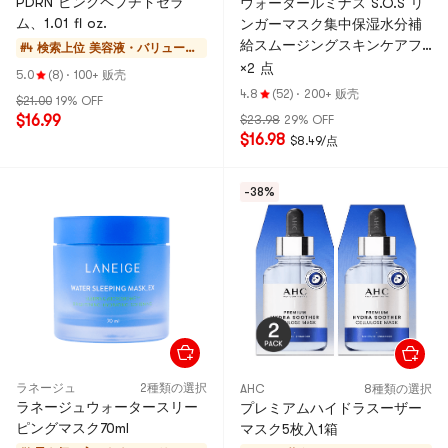
PDRN ピンクペプチドセラ
ウォータールミナス S.O.S リ
ム、1.01 fl oz.
ンガーマスク集中保湿水分補
給スムージングスキンケアフ
#4 検索上位
美容液・バリューセ
ェイスマスク-韓国のフェイシ
×2 点
ット
5.0
(8)
·
100+ 贩壳
ャルスキンケア-5-la
4.8
(52)
·
200+ 贩壳
$21.00
19% OFF
$16.99
$23.98
29% OFF
$16.98
$8.49/点
-38%
ラネージュ
2種類の選択
AHC
8種類の選択
ラネージュウォータースリー
プレミアムハイドラスーザー
ピングマスク70ml
マスク5枚入1箱