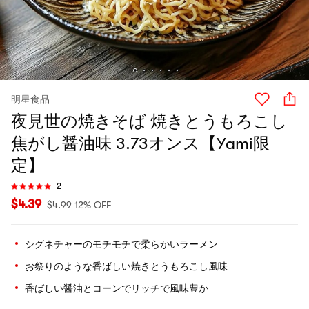
明星食品
夜見世の焼きそば 焼きとうもろこし
焦がし醤油味 3.73オンス【Yami限
定】
2
$
4.39
$
4.99
12% OFF
シグネチャーのモチモチで柔らかいラーメン
お祭りのような香ばしい焼きとうもろこし風味
香ばしい醤油とコーンでリッチで風味豊か