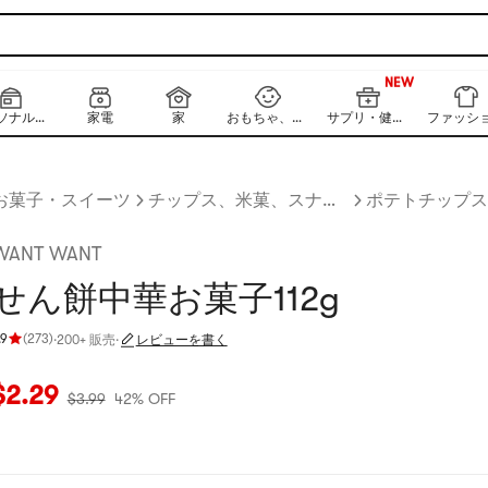
999+
NEW
999+
パーソナルケア
家電
家
おもちゃ、キッズ、ベビー
サプリ・健康食品
ファッシ
お菓子・スイーツ
チップス、米菓、スナック菓子
WANT WANT
せん餅中華お菓子112g
.9
(
273
)
·
200+ 販売
·
レビューを書く
評価 4.9 つ星、5 つ星満点
現在の価格：$2.29
元の価格：$3.99
42% OFF
$
2.29
$
3.99
42% OFF