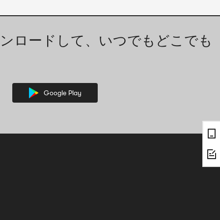
ンロードして、いつでもどこでも
Google Play
接開きます。画像内の文字情報は、人的な支援が必要な場合があります。