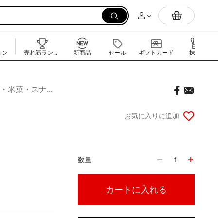
電気炊飯器
ョン
売れ筋ランキング
新商品
セール
ギフトカード
抹茶
ポテトチップス・米菓・スナック菓子
お気に入りに追加
数量
1
カートに入れる