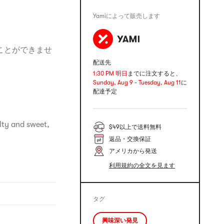
Yamiによって販売します
ことができませ
配送先
1:30 PM 明日
までに注文すると、
。
Sunday, Aug 9 - Tuesday, Aug 11
に
配達予定
lty and sweet,
$49以上で送料無料
返品・交換保証
アメリカから発送
利用規約の全文を見ます
タグ
興味深い発見