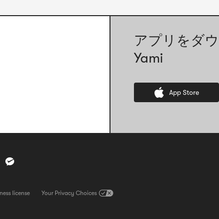
アプリをダウ
Yami
App Store
ness license
営業执照を表示。なお、このリンクは営業执照の画像ファイルを直
Your Privacy Choices