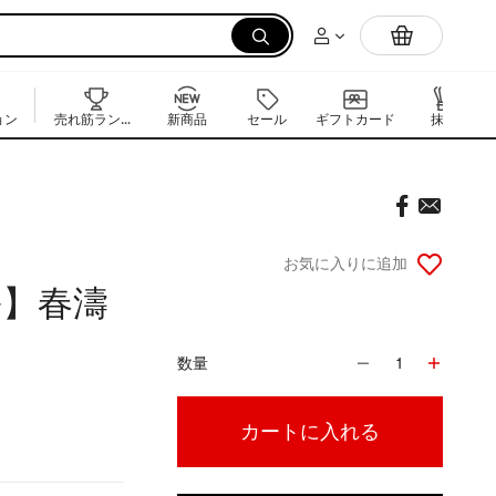
電気炊飯器
ョン
売れ筋ランキング
新商品
セール
ギフトカード
抹茶
お気に入りに追加
】春濤
数量
1
カートに入れる