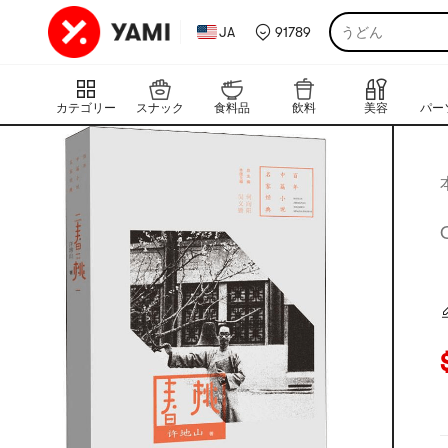
JA
91789
うどん
カテゴリー
スナック
食料品
飲料
美容