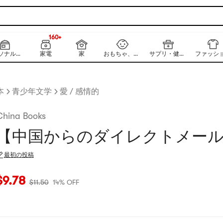
160+
NEW
160+
パーソナルケア
家電
家
おもちゃ、キッズ、ベビー
サプリ・健康食品
ファッシ
本
青少年文学
愛 / 感情的
China Books
【中国からのダイレクトメール
最初の投稿
現在の価格：$9.78
元の価格：$11.5
14% OFF
$
9.78
$
11.50
14% OFF