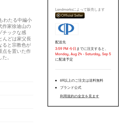
Landmarksによって販売します
Official Seller
にもわたる中編小
代作家徐迪山の
ゾチックな感
とんどは家父長
配送先
なると宗教色が
3:59 PM 今日
までに注文すると、
重点を置いた作
Monday, Aug 24 - Saturday, Sep 5
した。
に配達予定
69以上のご注文は送料無料
ブランド公式
利用規約の全文を見ます