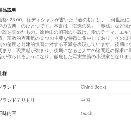
製品説明
価格: 23.00。徐ディシャンが書いた『春の桃』は、「何世紀
説の古典」のひとつです。本書は『蜘蛛の巣』『春桃』など現
小説を集めたもの。徐迪山の初期の小説は、愛のテーマ、エキ
情、宗教的雰囲気の 3 つの主要な特徴に集中しており、そのほ
制の倫理と封建的慣習に対する不満を表現しています。後期に
弱まり、現実感が強まり、後期になると人生の諸問題の探求に
品が作られるようになり、徹底した写実主義の小説家となりま
仕様
ブランド
China Books
ブランドテリトリー
中国
正味内容
1each