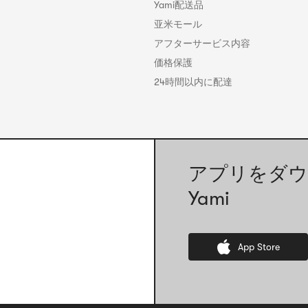
Yami配送品
亚米モール
アフターサービス内容
価格保護
24時間以内に配達
アプリをダウ
Yami
App Store