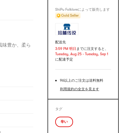
ShiPu Folkloreによって販売します
Gold Seller
配送先
風味豊か、柔ら
3:59 PM 明日
までに注文すると、
Tuesday, Aug 25 - Tuesday, Sep 1
に配達予定
96以上のご注文は送料無料
利用規約の全文を見ます
タグ
辛い