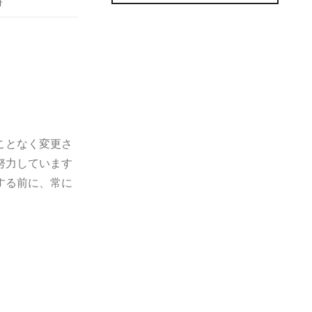
料
ことなく変更さ
努力しています
する前に、常に