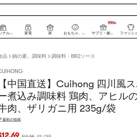
990+
NEW
990+
パーソナルケア
家電
家
おもちゃ、キッズ、ベビー
サプリ・健康食品
ファッシ
食品
鍋の素、調味料
調味料・BBQソース
CUIHONG
【中国直送】Cuihong 四川風
ー煮込み調味料 鶏肉、アヒル
牛肉、ザリガニ用 235g/袋
最初の投稿
現在の価格：$12.69
元の価格：$13.58
6% OFF
$
12.69
$
13.58
6% OFF