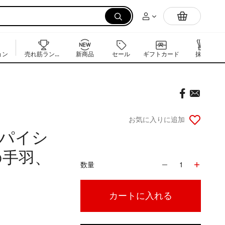
電気炊飯器
ョン
売れ筋ランキング
新商品
セール
ギフトカード
抹茶
お気に入りに追加
スパイシ
の手羽、
数量
1
カートに入れる