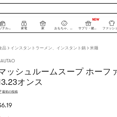
999+
NEW
999+
パーソナルケア
家電
家
おもちゃ、キッズ、ベビー
サプリ・健康食品
ファッシ
食品
インスタントラーメン、インスタント鍋
米麺
SAUTAO
マッシュルームスープ ホーフ
13.23オンス
最初の投稿
現在の価格：$6.19
$
6.19