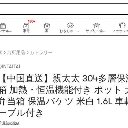
180+
NEW
180+
パーソナルケア
家電
家
おもちゃ、キッズ、ベビー
サプリ・健康食品
ファッシ
家
台所用品
カトラリー
QINTAITAI
【中国直送】親太太 304多層
箱 加熱・恒温機能付き ポット 
弁当箱 保温バケツ 米白 1.6L 
ーブル付き
最初の投稿