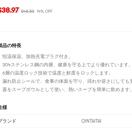
現在の価格：$38.97
元の価格：$45.5
14% OFF
$
38.97
$
45.50
14% OFF
製品の特長
恒温保温、加熱充電プラグ付き。
304ステンレス鋼の内層、健康を守る上でより優れています
6層の温度ロック技術で温度と鮮度をロックします。
漏れ防止シールで、食事の体面を守り、揺れや逆さにしても
蓋をスープボウルとして使い、熱いスープを簡単に飲めます
仕様
ブランド
QINTAITAI