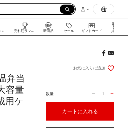
電気炊飯器
ョン
売れ筋ランキング
新商品
セール
ギフトカード
抹茶
お気に入りに追加
保温弁当
大容量
数量
1
車載用ケ
カートに入れる