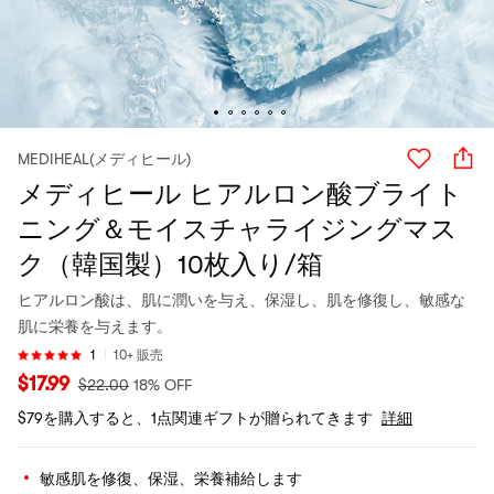
MEDIHEAL(メディヒール)
メディヒール ヒアルロン酸ブライト
ニング＆モイスチャライジングマス
ク（韓国製）10枚入り/箱
ヒアルロン酸は、肌に潤いを与え、保湿し、肌を修復し、敏感な
肌に栄養を与えます。
1
10+ 販売
$
17.99
$
22.00
18% OFF
$79を購入すると、1点関連ギフトが贈られてきます
詳細
敏感肌を修復、保湿、栄養補給します