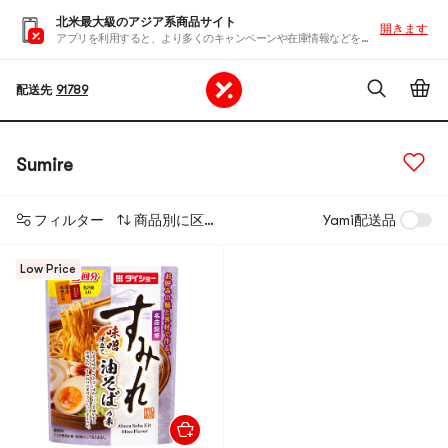
北米最大級のアジア系商品サイト
開きます
アプリを利用すると、より多くのキャンペーンや在庫情報などを入手できます
配送先
91789
Sumire
フィルター
商品別に区分する
Yami配送品
Low Price