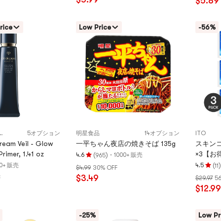
$5.89
4.9
4.9
つ
つ
星、
星、
rice
Low Price
-56%
5
5
つ
つ
星
星
満
満
点
点
・ポー ボーテ
5オプション
明星食品
14オプション
ITO
ream Veil - Glow
一平ちゃん夜店の焼きそば 135g
スキンコ
Primer, 1.41 oz
×3【お
(
)
·
4.6
1000+ 販売
965
評
(
)
0+ 販売
4.5
11
$4.99
30% OFF
価
評
$3.49
F
$29.97
5
4.6
価
$12.99
つ
4.5
星、
つ
5
星、
-25%
Low Pr