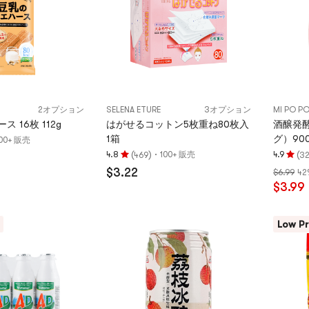
点
2オプション
SELENA ETURE
3オプション
MI PO P
 16枚 112g
はがせるコットン5枚重ね80枚入
酒醸発
1箱
グ）90
00+ 販売
(
)
·
(
4.8
100+ 販売
4.9
469
32
評
評
$3.22
$6.99
42
価
価
$3.99
4.8
4.9
つ
つ
星、
星、
Low Pr
5
5
つ
つ
星
星
満
満
点
点