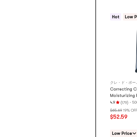
つ
星、
5
Hot
Low P
つ
星
満
点
クレ・ド
Correcting C
Moisturizing 
(
)
·
4.9
50
179
評
$65.69
19% OF
価
$52.59
4.9
つ
星、
Low Price