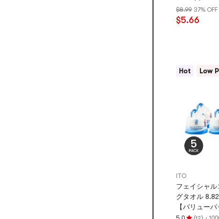
評
ーブ吸油パッチ
$8.99
37% OFF
価
$5.66
5.0
つ
星、
5
つ
Hot
Low P
星
満
点
ITO
フェイシャル
グタオル 8.8
【バリューパ
(
)
·
5.0
10
12