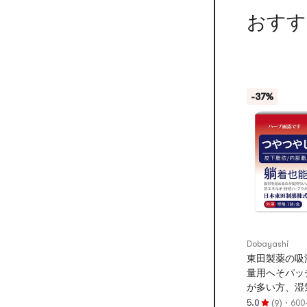
おすす
-37%
Dobayashi
東田製薬の吸
量用へそパッ
が多い方、湿
弱い方に最適
(
)
·
5.0
600
9