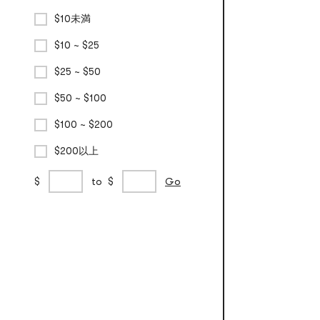
$10未満
$10 ~ $25
$25 ~ $50
$50 ~ $100
$100 ~ $200
$200以上
カ
min
max
$
to
$
Go
ス
price
price
タ
ム
価
格
帯