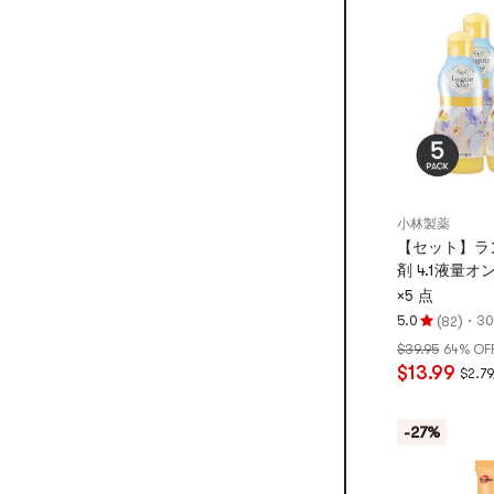
5
つ
星
満
点
小林製薬
【セット】ラ
剤 4.1液量オ
×5 点
(
)
·
5.0
30
82
評
$39.95
64% OF
価
$13.99
$2.7
5.0
つ
星、
-27%
5
つ
星