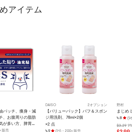
めアイテム
DAISO
2オプション
野村
油パッチ、痩身・減
【バリューパック】パフ＆スポン
まじめミ
チ、お腹周りの脂肪
ジ用洗剤、78ml×2個
(
4.8
9
評
気が多い方、脾胃が
×2 点
$3.29
9%
価
【セレブ御用達】ハ
+ 販売
(
)
·
4.9
200+ 販売
$2.99
21