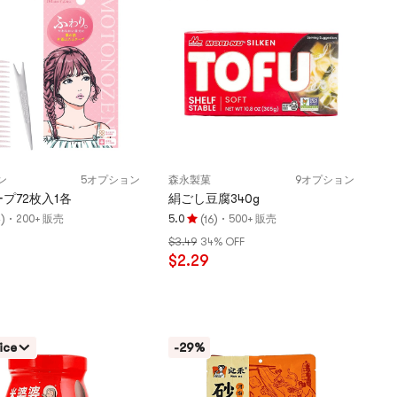
つ
星
満
点
ン
5オプション
森永製菓
9オプション
プ72枚入1各
絹ごし豆腐340g
)
·
(
)
·
200+ 販売
5.0
500+ 販売
4
16
評
$3.49
34% OFF
価
$2.29
5.0
つ
星、
5
つ
ice
-29%
星
満
点