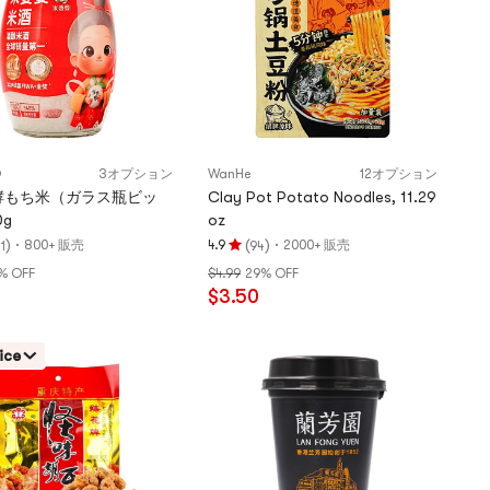
O
3オプション
WanHe
12オプション
酵もち米（ガラス瓶ビッ
Clay Pot Potato Noodles, 11.29
0g
oz
)
·
(
)
·
800+ 販売
4.9
2000+ 販売
1
94
評
% OFF
$4.99
29% OFF
価
$3.50
4.9
つ
星、
ice
5
つ
星
満
点