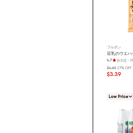
満
点
ブルボン
豆乳のウエハース
(
)
·
4.7
2
433
評
$4.69
27% OFF
価
$3.39
4.7
つ
星、
5
Low Price
つ
星
満
点