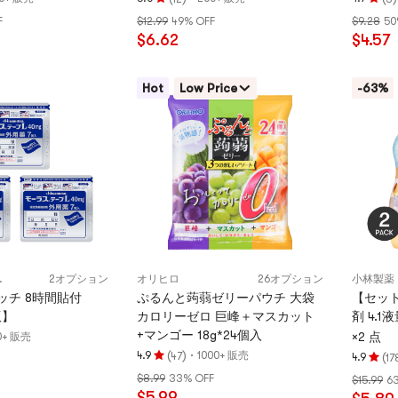
評
評
房パッチ 10枚入 ブランド委託中
草本肚子
F
$12.99
49% OFF
$9.28
50
価
価
国Wecan生産
生产
$6.62
$4.57
5.0
4.7
つ
つ
星、
星、
Hot
Low Price
-63%
5
5
つ
つ
星
星
満
満
点
点
CEUTICAL
2オプション
オリヒロ
26オプション
小林製薬
ッチ 8時間貼付
ぷるんと蒟蒻ゼリーパウチ 大袋
【セッ
版】
カロリーゼロ 巨峰＋マスカット
剤 4.1
+マンゴー 18g*24個入
×2 点
0+ 販売
(
)
·
4.9
1000+ 販売
47
(
4.9
17
評
評
$8.99
33% OFF
$15.99
6
価
価
$5.99