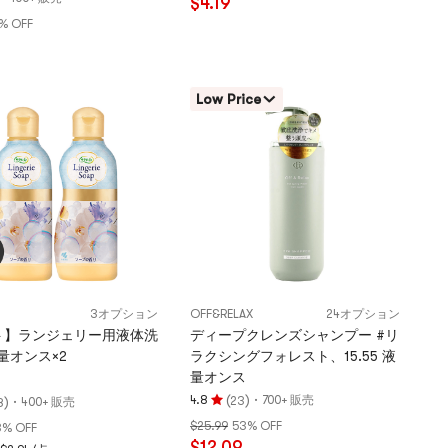
$4.19
4.8
去油 新年养生瘦身 中国
% OFF
つ
星、
5
つ
Low Price
星
満
点
3オプション
OFF&RELAX
24オプション
ト】ランジェリー用液体洗
ディープクレンズシャンプー #リ
液量オンス×2
ラクシングフォレスト、15.55 液
量オンス
(
)
·
4.8
700+ 販売
)
·
23
400+ 販売
8
評
$25.99
53% OFF
3% OFF
価
$12.09