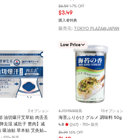
評
$6.59
47% OFF
価
$3.49
5.0
つ
購入者特典
星、
販売元:
TOKYO PLAZA@JAPAN
5
つ
Low Price
星
満
点
2オプション
AJISHIMA味島
13オプション
都 油切爆汗艾草贴 肉丢丢
海苔ふりかけ グルメ 調味料 50g
脾去湿 减肚子 赘肉】减
(
)
·
4.8
700+ 販売
267
評
 吸油贴 草本贴 艾灸贴
$4.99
16% OFF
価
 腹部肥胖 湿气重 去湿
·
100+ 販売