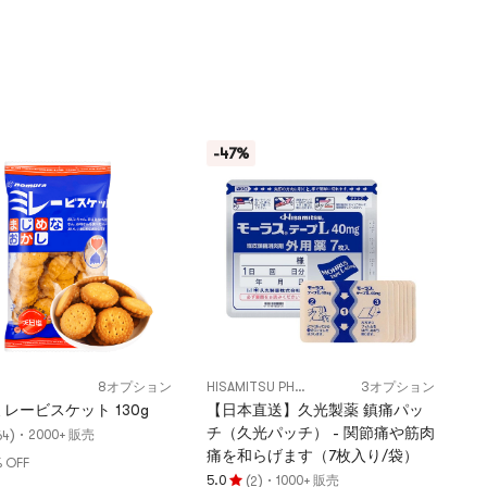
-47%
8オプション
HISAMITSU PHARMACEUTICAL
3オプション
レービスケット 130g
【日本直送】久光製薬 鎮痛パッ
チ（久光パッチ） - 関節痛や筋肉
)
·
2000+ 販売
64
痛を和らげます（7枚入り/袋）
 OFF
(
)
·
5.0
1000+ 販売
2