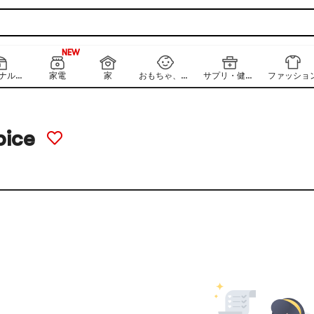
NEW
180+
NEW
パーソナルケア
家電
家
おもちゃ、キッズ、ベビー
サプリ・健康食品
ファッショ
pice