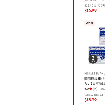
評
$22.45
24% OF
価
$16.99
5.0
つ
星、
-51%
5
つ
星
満
点
HISAMITSU PHARMA
関節痛緩和パ
7ct【日本語
(
)
·
5.0
30
16
評
$38.97
51% OFF
価
$18.99
5.0