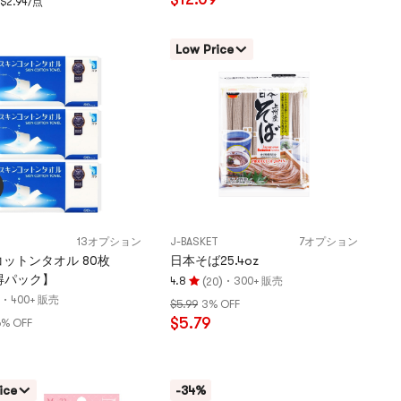
$2.94/点
4.8
つ
星、
Low Price
5
つ
星
満
点
13オプション
J-BASKET
7オプション
ットンタオル 80枚
日本そば25.4oz
得パック】
(
)
·
4.8
300+ 販売
20
評
·
400+ 販売
$5.99
3% OFF
価
$5.79
6% OFF
4.8
つ
星、
5
ice
-34%