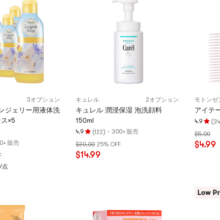
つ
5
星
つ
満
星
点
満
点
3オプション
キュレル
2オプション
モトンゼ
ンジェリー用液体洗
キュレル 潤浸保湿 泡洗顔料
アイテー
ンス×5
150ml
(
4.9
3
評
(
)
·
4.9
300+ 販売
122
$5.00
評
価
0+ 販売
$4.99
$20.00
25% OFF
価
4.9
$14.99
F
4.9
つ
9/点
つ
星、
星、
5
5
つ
Low Pr
つ
星
星
満
満
点