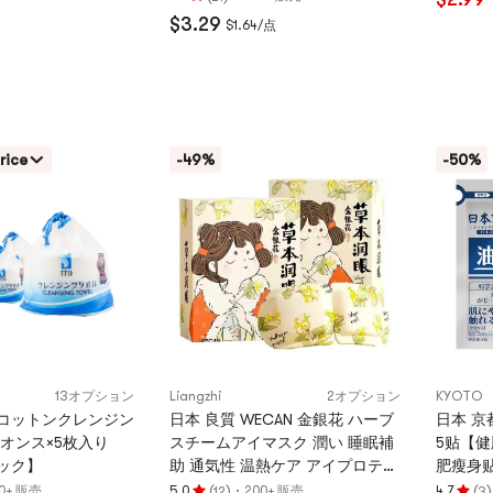
4.8
評
 7枚入り/箱
$3.29
$1.64/点
つ
価
星、
4.9
5
つ
つ
星、
星
5
満
つ
rice
-49%
-50%
点
星
満
点
13オプション
Liangzhi
2オプション
KYOTO
コットンクレンジン
日本 良質 WECAN 金銀花 ハーブ
日本 京
2オンス×5枚入り
スチームアイマスク 潤い 睡眠補
5贴【健
ック】
助 通気性 温熱ケア アイプロテク
肥瘦身贴
ション 疲労軽減 クマ改善 遅延暖
腹部暖贴
(
)
·
(
)
00+ 販売
5.0
200+ 販売
4.7
12
3