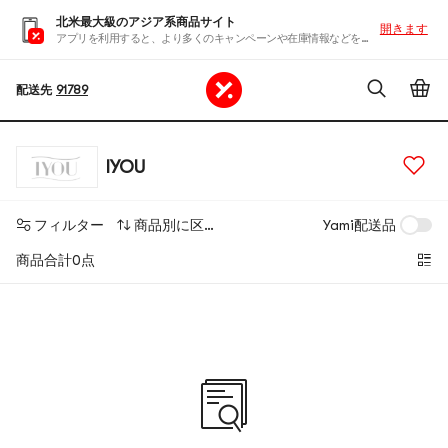
北米最大級のアジア系商品サイト
開きます
アプリを利用すると、より多くのキャンペーンや在庫情報などを入手できます
配送先
91789
IYOU
フィルター
商品別に区分する
Yami配送品
商品合計0点